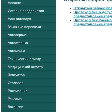
Новости
Открытый запрос пр
История предприятия
Протокол №1 о допус
предоставление кре
Наш автопарк
Протокол №2 Рассмот
предоставление кре
Заказные перевозки
Автосервис
Автостоянка
Автомойка
Технический осмотр
Медицинский осмотр
Эвакуатор
Столовая
Расписание
Реклама
Вакансии