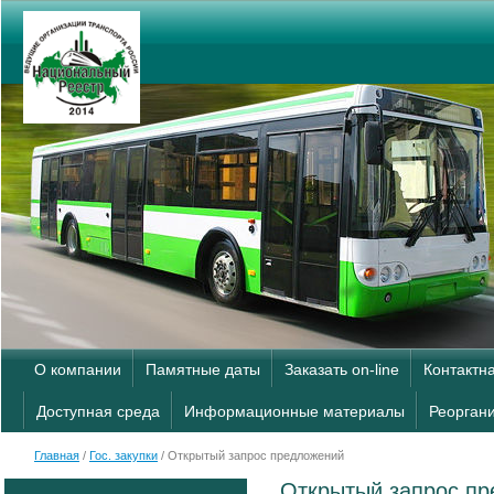
О компании
Памятные даты
Заказать on-line
Контактн
Доступная среда
Информационные материалы
Реорган
Главная
/
Гос. закупки
/ Открытый запрос предложений
Открытый запрос п